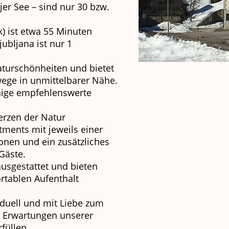
er See – sind nur 30 bzw.
k) ist etwa 55 Minuten
ubljana ist nur 1
aturschönheiten und bietet
ege in unmittelbarer Nähe.
nige empfehlenswerte
erzen der Natur
tments mit jeweils einer
sonen und ein zusätzliches
Gäste.
ausgestattet und bieten
ortablen Aufenthalt
duell und mit Liebe zum
ie Erwartungen unserer
füllen.