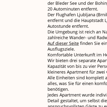
der Bleder See und der Bohinj
20 Autominuten entfernt.
Der Flughafen Ljubljana (Brni
entfernt und die Hauptstadt Lj
Autostunde entfernt.
Die Umgebung ist reich an N
zahlreiche Wander- und Radw
Auf dieser Seite
finden Sie ei
Ausflugsziele.
Komfortable Unterkunft im H
Wir bieten drei separate Apar
Kapazität von bis zu vier Per
kleineres Apartment für zwei 
Alle Einheiten sind komplett 
alles, was Sie für einen komf
benötigen.
Jedes Apartment wurde indivi
Detail gestaltet, um selbst d
anspruchsvollsten Gäste zu er