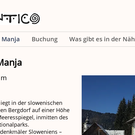
a Manja
Buchung
Was gibt es in der Nä
 Manja
 im
liegt in der slowenischen
gen Bergdorf auf einer Höhe
eeresspiegel, inmitten des
ionalparks.
rdenkmäler Sloweniens –